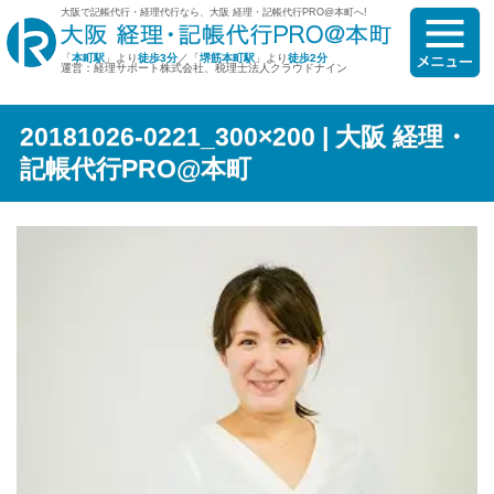
大阪で記帳代行・経理代行なら、大阪 経理・記帳代行PRO@本町へ!
「
本町駅
」より
徒歩3分
／「
堺筋本町駅
」より
徒歩2分
運営：経理サポート株式会社、税理士法人クラウドナイン
20181026-0221_300×200 | 大阪 経理・
記帳代行PRO@本町