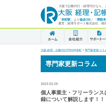
大阪で記帳代行・経理代行なら、大
「
本町駅
」より
徒歩3分
／「
堺筋本
運営：経理サポート株式会社、税
大阪 経理・記帳代行PRO@本町
>
専門家更新コラ
専門家更新コラム
2023.03.29
個人事業主・フリーランス
録について解説します！！