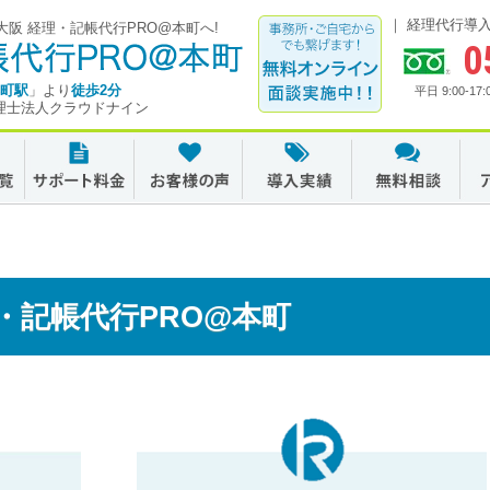
経理代行導
阪 経理・記帳代行PRO@本町へ!
0
町駅
」より
徒歩2分
平日 9:00-
理士法人クラウドナイン
理・記帳代行PRO@本町