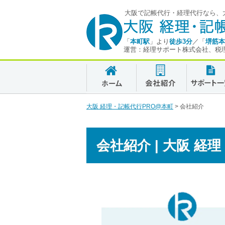
大阪で記帳代行・経理代行なら、大
「
本町駅
」より
徒歩3分
／「
堺筋本
運営：経理サポート株式会社、税
大阪 経理・記帳代行PRO@本町
>
会社紹介
会社紹介 | 大阪 経