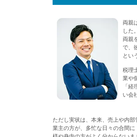
両親
した
両親
で、
とい
税理
業や
「経
い会
ただし実状は、本来、売上や内部
業主の方が、多忙な日々の合間に
様や身内の方がよく分からないま