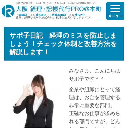
大阪で記帳代行・経理代行なら、大阪 経理・記帳代行PRO@本町へ!
「
本町駅
」より
徒歩3分
／「
堺筋本町駅
」より
徒歩2分
運営：経理サポート株式会社、税理士法人クラウドナイン
サポ子日記 経理のミスを防止しま
しょう！チェック体制と改善方法を
解説します！
みなさま、こんにちは
サポ子です＾＾
企業や組織にとって経
理は、お金を管理する
非常に重要な部門。
正確なお仕事が求めら
れる部門ですが、どん