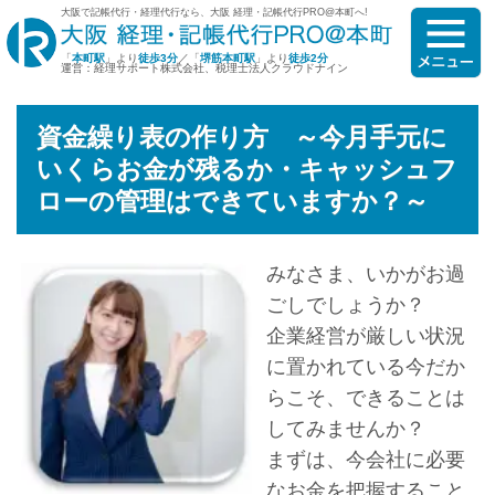
大阪で記帳代行・経理代行なら、大阪 経理・記帳代行PRO@本町へ!
「
本町駅
」より
徒歩3分
／「
堺筋本町駅
」より
徒歩2分
運営：経理サポート株式会社、税理士法人クラウドナイン
資金繰り表の作り方 ～今月手元に
いくらお金が残るか・キャッシュフ
ローの管理はできていますか？～
みなさま、いかがお過
ごしでしょうか？
企業経営が厳しい状況
に置かれている今だか
らこそ、できることは
してみませんか？
まずは、今会社に必要
なお金を把握すること