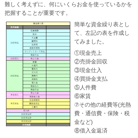
難しく考えずに、何にいくらお金を使っているかを
把握することが重要です。
簡単な資金繰り表とし
て、左記の表を作成し
てみました。
①現金売上
②売掛金回収
③現金仕入
④買掛金支払
⑤人件費
⑥家賃
⑦その他の経費等(光熱
費・通信費・保険・税
金など)
⑧借入金返済