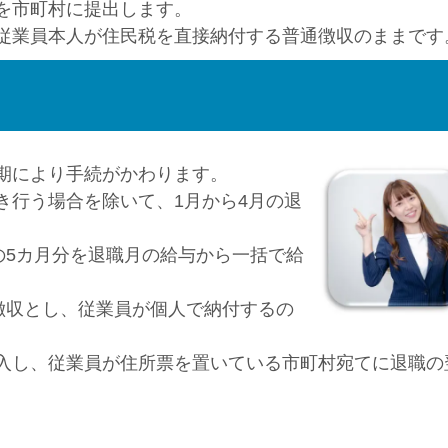
を市町村に提出します。
従業員本人が住民税を直接納付する普通徴収のままです
期により手続がかわります。
き行う場合を除いて、1月から4月の退
の5カ月分を退職月の給与から一括で給
。
通徴収とし、従業員が個人で納付するの
入し、従業員が住所票を置いている市町村宛てに退職の