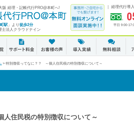
経理代行導
阪 経理・記帳代行PRO@本町へ!
0
町駅
」より
徒歩2分
平日 9:00-
理士法人クラウドナイン
ム
>
特別徴収ってなに？？ ～個人住民税の特別徴収について～
個人住民税の特別徴収について～