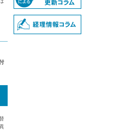
ば
付
替
異