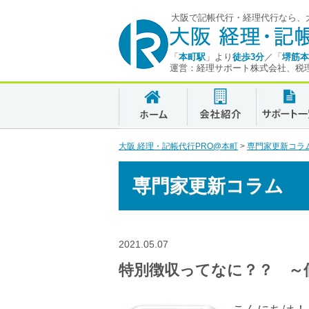
大阪で記帳代行・経理代行なら、大
「
本町駅
」より
徒歩3分
／「
堺筋本
運営：経理サポート株式会社、税
大阪 経理・記帳代行PRO@本町
>
専門家更新コラ
専門家更新コラム
2021.05.07
特別徴収ってなに？？ ～