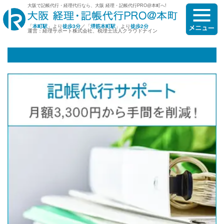
大阪で記帳代行・経理代行なら、大阪 経理・記帳代行PRO@本町へ!
「
本町駅
」より
徒歩3分
／「
堺筋本町駅
」より
徒歩2分
運営：経理サポート株式会社、税理士法人クラウドナイン