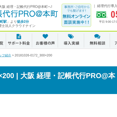
経理代行導
阪 経理・記帳代行PRO@本町へ!
0
町駅
」より
徒歩2分
平日 9:00-
理士法人クラウドナイン
ッフ紹介
>
20181026-0172_300×200
300×200 | 大阪 経理・記帳代行PRO@本