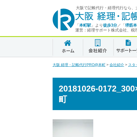
大阪で記帳代行・経理代行なら、大
「
本町駅
」より
徒歩3分
／「
堺筋本
運営：経理サポート株式会社、税
大阪 経理・記帳代行PRO@本町
>
会社紹介
>
スタ
20181026-0172_
町