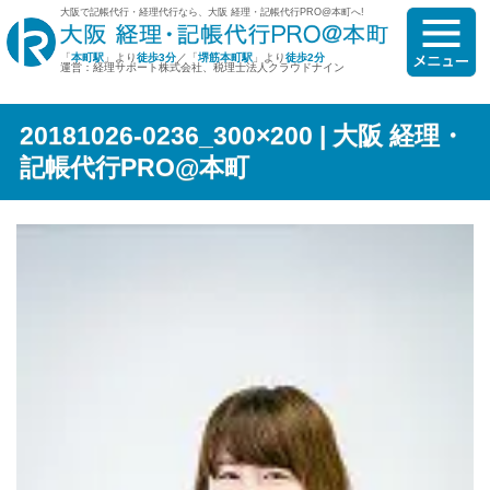
大阪で記帳代行・経理代行なら、大阪 経理・記帳代行PRO@本町へ!
「
本町駅
」より
徒歩3分
／「
堺筋本町駅
」より
徒歩2分
運営：経理サポート株式会社、税理士法人クラウドナイン
20181026-0236_300×200 | 大阪 経理・
記帳代行PRO@本町