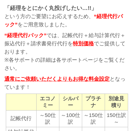
「経理をとにかく丸投げしたい…!!」
という方のご要望にお応えするため、
“経理代行パ
ック”
をご用意致しました。
“経理代行パック”
では、記帳代行＋給与計算代行＋
振込代行＋請求書発行代行を
特別価格
でご提供して
おります。
※各サポートの詳細は各サポートページをご覧くだ
さい。
通常にご依頼いただくよりもお得な料金設定
となっ
ています！
エコノ
シルバ
プラチ
別途見
ミー
ー
ナ
積り
～50仕
～100仕
～150仕
150仕訳
記帳代行
訳
訳
訳
～