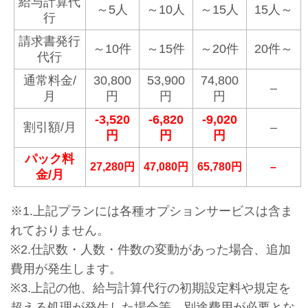
給与計算代
～5人
～10人
～15人
15人～
行
請求書発行
～10件
～15件
～20件
20件～
代行
通常料金/
30,800
53,900
74,800
–
月
円
円
円
-3,520
-6,820
-9,020
割引額/月
–
円
円
円
パック料
27,280円
47,080円
65,780円
–
金/月
※1.上記プランには各種オプションサービスは含ま
れておりません。
※2.仕訳数・人数・件数の変動があった場合、追加
費用が発生します。
※3.上記の他、給与計算代行の初期設定料や規定を
超える処理が発生した場合等、別途費用が必要とな