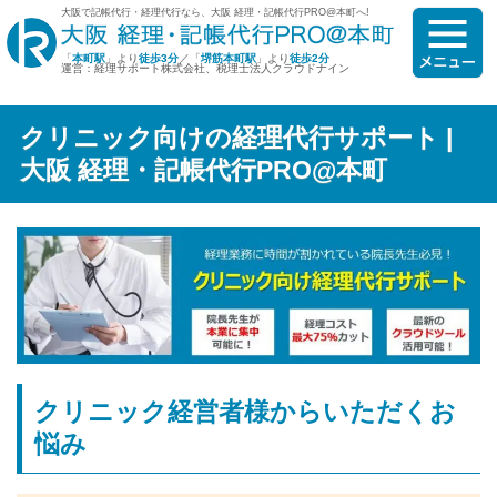
大阪で記帳代行・経理代行なら、大阪 経理・記帳代行PRO@本町へ!
「
本町駅
」より
徒歩3分
／「
堺筋本町駅
」より
徒歩2分
運営：経理サポート株式会社、税理士法人クラウドナイン
クリニック向けの経理代行サポート |
大阪 経理・記帳代行PRO@本町
クリニック経営者様からいただくお
悩み