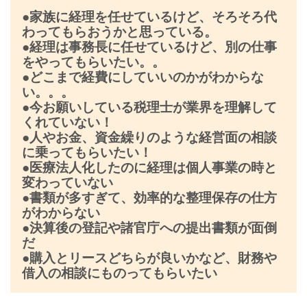
●
家族に経理を任せている
けど、そろそろ代
わってもらおうかと思っている。
●
経理は事務長に任せている
けど、別の仕事
をやってもらいたい。。
●
どこまで経費
にしていいのかがわからな
い。。。
●
今お願いしている税理士が
業界を理解して
くれていない！
●
人やお金、資金繰り
のような経営面の相談
に乗ってもらいたい！
●
医療法人化したのに
経理は個人事業の時と
変わっていない
●
書類が多すぎて、
効率的な整理保存の仕方
がわからない
●
決算後の登記や諸官庁への提出書類が面倒
だ
●
購入とリースどちらが良いか
など、財務や
借入の相談にものってもらいたい