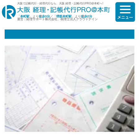
大阪で記帳代行・経理代行なら、大阪 経理・記帳代行PRO@本町へ!
「
本町駅
」より
徒歩3分
／「
堺筋本町駅
」より
徒歩2分
運営：経理サポート株式会社、税理士法人クラウドナイン