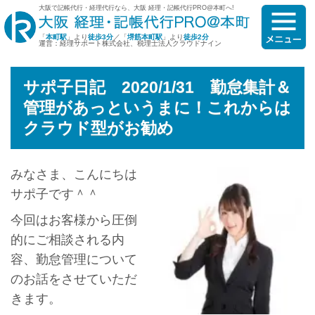
大阪で記帳代行・経理代行なら、大阪 経理・記帳代行PRO@本町へ!
「
本町駅
」より
徒歩3分
／「
堺筋本町駅
」より
徒歩2分
運営：経理サポート株式会社、税理士法人クラウドナイン
サポ子日記 2020/1/31 勤怠集計＆
管理があっというまに！これからは
クラウド型がお勧め
みなさま、こんにちは
サポ子です＾＾
今回はお客様から圧倒
的にご相談される内
容、勤怠管理について
のお話をさせていただ
きます。